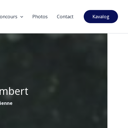
oncours
Photos
Contact
Kavalog
ambert
tienne