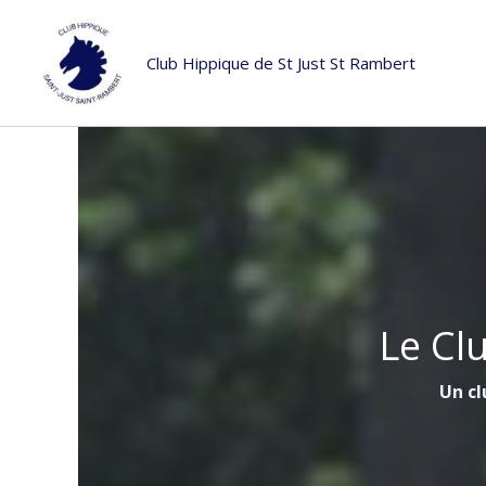
Aller
au
Club Hippique de St Just St Rambert
contenu
Le Cl
Un cl