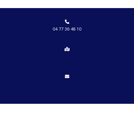
04 77 36 48 10
Chemin des brosses, hameau de Etrat 42170 St Just St Rambert
Nous écrire