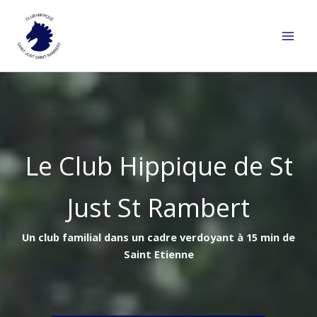
Aller
au
contenu
Le Club Hippique de St
Just St Rambert
Un club familial dans un cadre verdoyant à 15 min de
Saint Etienne