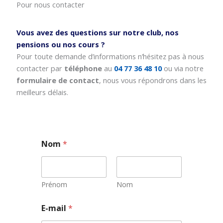
Pour nous contacter
Vous avez des questions sur notre club, nos
pensions ou nos cours ?
Pour toute demande d’informations n’hésitez pas à nous
contacter par
téléphone
au
04 77 36 48 10
ou via notre
formulaire de contact
, nous vous répondrons dans les
meilleurs délais.
Nom
*
Prénom
Nom
E
E-mail
*
-
m