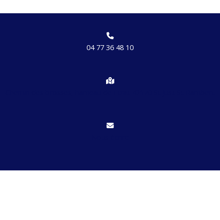
04 77 36 48 10
Chemin des brosses, hameau de Etrat 42170 St Just St Rambert
Nous écrire