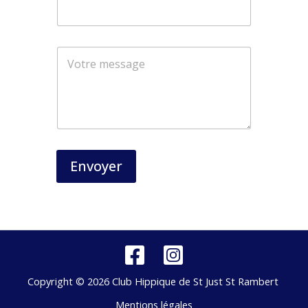
o
m
Envoyer
Copyright © 2026 Club Hippique de St Just St Rambert
Mentions légales