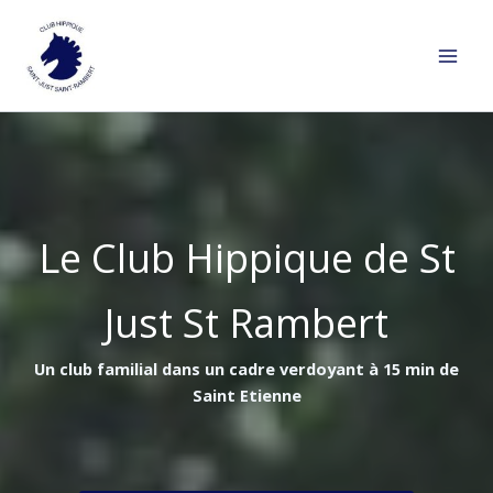
Aller
au
contenu
Le Club Hippique de St
Just St Rambert
Un club familial dans un cadre verdoyant à 15 min de
Saint Etienne