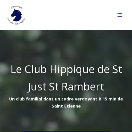
Aller
au
contenu
Le Club Hippique de St
Just St Rambert
Un club familial dans un cadre verdoyant à 15 min de
Saint Etienne