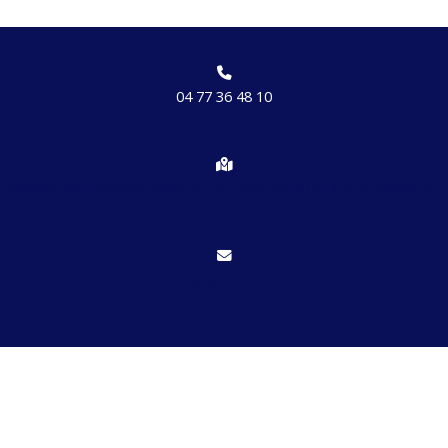
04 77 36 48 10
Chemin des brosses, hameau de Etrat 42170 St Just St Rambert
Nous écrire