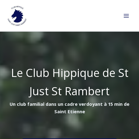
Aller
au
contenu
Le Club Hippique de St
Just St Rambert
Un club familial dans un cadre verdoyant à 15 min de
Saint Etienne