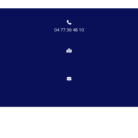
04 77 36 48 10
Chemin des brosses, hameau de Etrat 42170 St Just St Rambert
Nous écrire