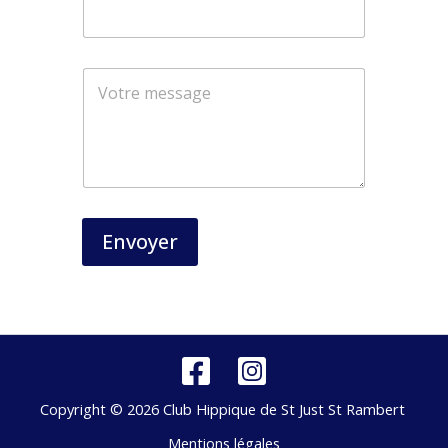
N
o
m
*
*
Envoyer
Copyright © 2026 Club Hippique de St Just St Rambert
Mentions légales