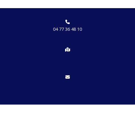
04 77 36 48 10
Chemin des brosses, hameau de Etrat 42170 St Just St Rambert
Nous écrire