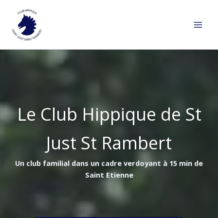
Aller
au
contenu
Le Club Hippique de St
Just St Rambert
Un club familial dans un cadre verdoyant à 15 min de
Saint Etienne